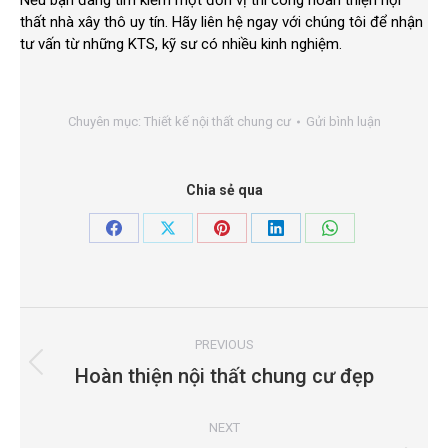
Nếu bạn đang tìm kiếm một đơn vị thi công hoàn thiện nội
thất nhà xây thô uy tín. Hãy liên hệ ngay với chúng tôi để nhận
tư vấn từ những KTS, kỹ sư có nhiều kinh nghiệm.
Chuyên mục:
Thiết kế nội thất chung cư
Gửi bình luận
Chia sẻ qua
Share
Share
Share
Share
Share
on
on
on
on
on
Facebook
X
Pinterest
LinkedIn
WhatsApp
Project
navigation
PREVIOUS
Previous
Hoàn thiện nội thất chung cư đẹp
project:
NEXT