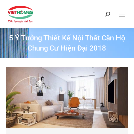
Search:
5 Ý Tưởng Thiết Kế Nội Thất Căn Hộ
Chung Cư Hiện Đại 2018
You are here: