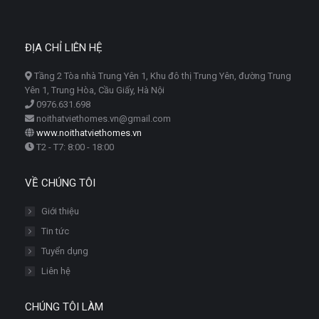
ĐỊA CHỈ LIÊN HỆ
Tầng 2 Tòa nhà Trung Yên 1, Khu đô thị Trung Yên, đường Trung
Yên 1, Trung Hòa, Cầu Giấy, Hà Nội
0976.631.698
noithatviethomes.vn@gmail.com
www.noithatviethomes.vn
T2 - T7: 8:00 - 18:00
VỀ CHÚNG TÔI
Giới thiệu
Tin tức
Tuyển dụng
Liên hệ
CHÚNG TÔI LÀM