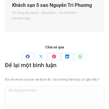
Khách sạn 5 sao Nguyễn Tri Phương
Thi công xây dựng
Bởi
admin
22/10/2018
Gửi bình luận
Chia sẻ qua
Share
Share
Share
Share
Share
Để lại một bình luận
on
on
on
on
on
Facebook
X
Pinterest
LinkedIn
WhatsApp
Địa chỉ email của bạn sẽ được ẩn. Các trường bắt buộc có gắn dấu
*
Nội dung bình luận