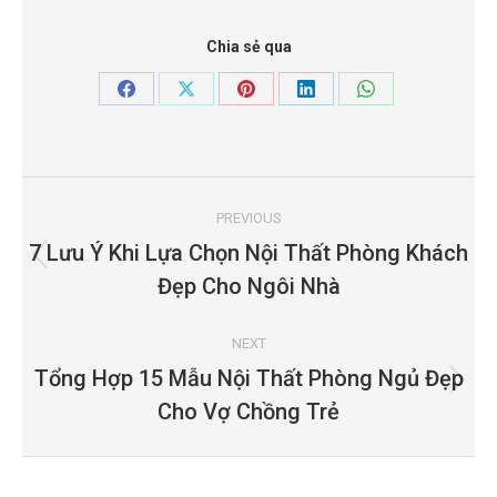
Chia sẻ qua
Share
Share
Share
Share
Share
on
on
on
on
on
Facebook
X
Pinterest
LinkedIn
WhatsApp
Project
navigation
PREVIOUS
7 Lưu Ý Khi Lựa Chọn Nội Thất Phòng Khách
Previous
Đẹp Cho Ngôi Nhà
project:
NEXT
Tổng Hợp 15 Mẫu Nội Thất Phòng Ngủ Đẹp
Next
Cho Vợ Chồng Trẻ
project: