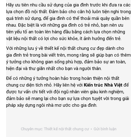
Hãy ưu tiên nhu cầu sử dụng của gia đình trước khi đưa ra các
lựa chọn đồ nội thất. Đảm bảo cho căn hộ luôn tiện nghi trong
quá trình sử dụng, để gia đình có thể thoải mái quây quần bên
nhau. Đặc biệt là với những gia đình có trẻ nhỏ, bạn nên ưu
tiên yếu tố an toàn lên hàng đầu bằng cách lựa chọn những
vật liệu nội thất có lợi cho sức khỏe, ít ảnh hưởng đến trẻ.
Với những lưu ý về thiết kế nội thất chung cư đẹp dành cho
gia đình trẻ trong bài viết trên, mong rằng sẽ giúp bạn có thêm
ý tưởng cho không gian sống phù hợp, đảm bảo sự an toàn,
hiện đại và thư giãn nhất cho bạn và người thân.
Để có những ý tưởng hoàn hảo trong hoàn thiện nội thất
chung cư diện tích nhỏ. Hãy liên hệ với
Kiến trúc Nhà Việt
để
được tư vấn chi tiết với đội ngũ nhân viên giàu kinh nghiệm,
đảm bảo sẽ mang lại cho bạn sự lựa chọn tuyệt vời trong giải
pháp xây dựng ngôi nhà mơ ước cho gia đình.
Chuyên mục:
Thiết kế nội thất chung cư
Gửi bình luận