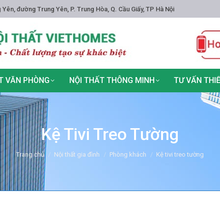
 Yên, đường Trung Yên, P. Trung Hòa, Q. Cầu Giấy, TP Hà Nội
T VĂN PHÒNG
NỘI THẤT THÔNG MINH
TƯ VẤN THI
Kệ Tivi Treo Tường
You are here:
Trang chủ
Nội thất gia đình
Phòng khách
Kệ tivi treo tường