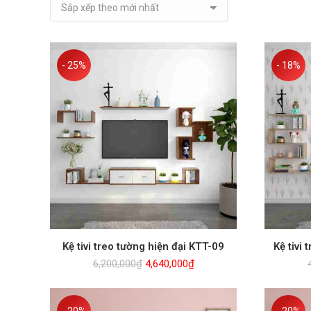
- 25%
- 18%
Kệ tivi treo tường hiện đại KTT-09
Kệ tivi
Giá
Giá
6,200,000
₫
4,640,000
₫
gốc
hiện
là:
tại
6,200,000₫.
là: