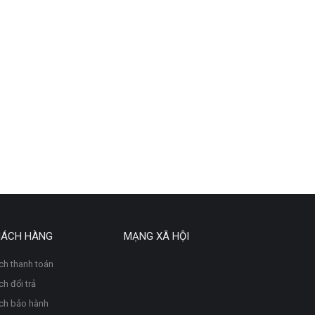
HÁCH HÀNG
MẠNG XÃ HỘI
ch thanh toán
h đổi trả
ch bảo hành