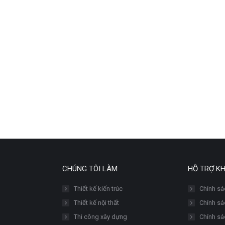
CHÚNG TÔI LÀM
HỖ TRỢ K
Thiết kế kiến trúc
Chính sá
Thiết kế nội thất
Chính sác
Thi công xây dựng
Chính sá