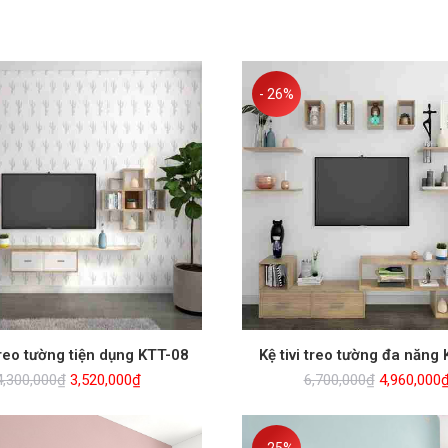
- 26%
 treo tường tiện dụng KTT-08
Kệ tivi treo tường đa năng
Giá
Giá
Giá
4,300,000
₫
3,520,000
₫
6,700,000
₫
4,960,000
gốc
hiện
gốc
là:
tại
là:
4,300,000₫.
là:
6,700,000₫