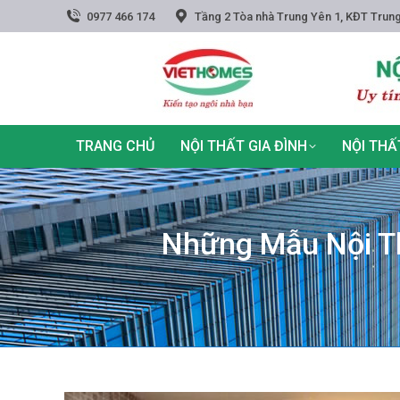
0977 466 174
Tầng 2 Tòa nhà Trung Yên 1, KĐT Trung
TRANG CHỦ
NỘI THẤT GIA ĐÌNH
NỘI THẤ
Những Mẫu Nội T