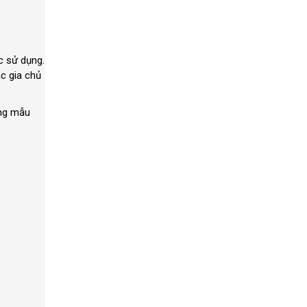
c sử dụng.
ác gia chủ
ững mẫu