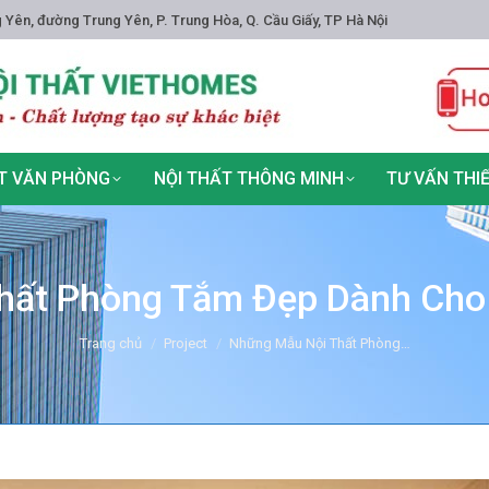
 Yên, đường Trung Yên, P. Trung Hòa, Q. Cầu Giấy, TP Hà Nội
T VĂN PHÒNG
NỘI THẤT THÔNG MINH
TƯ VẤN THI
hất Phòng Tắm Đẹp Dành Cho 
You are here:
Trang chủ
Project
Những Mẫu Nội Thất Phòng…