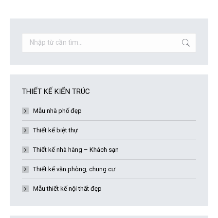
on
on
on
on
on
Facebook
X
Pinterest
LinkedIn
WhatsApp
Search:
THIẾT KẾ KIẾN TRÚC
Mẫu nhà phố đẹp
Thiết kế biệt thự
Thiết kế nhà hàng – Khách sạn
Thiết kế văn phòng, chung cư
Mẫu thiết kế nội thất đẹp