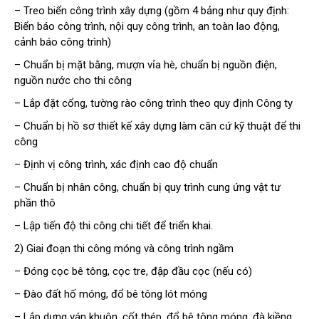
– Treo biển công trình xây dựng (gồm 4 bảng như quy định:
Biển báo công trình, nội quy công trình, an toàn lao động,
cảnh báo công trình)
– Chuẩn bị mặt bằng, mượn vỉa hè, chuẩn bị nguồn điện,
nguồn nước cho thi công
– Lắp đặt cổng, tường rào công trình theo quy định Công ty
– Chuẩn bị hồ sơ thiết kế xây dựng làm căn cứ kỹ thuật để thi
công
– Định vị công trình, xác định cao độ chuẩn
– Chuẩn bị nhân công, chuẩn bị quy trình cung ứng vật tư
phần thô
– Lập tiến độ thi công chi tiết để triển khai.
2) Giai đoạn thi công móng và công trình ngầm
– Đóng cọc bê tông, cọc tre, đập đầu cọc (nếu có)
– Đào đất hố móng, đổ bê tông lót móng
– Lắp dựng ván khuôn, cốt thép, đổ bê tông móng, đà kiềng,