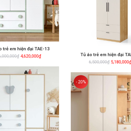
o trẻ em hiện đại TAE-13
Tủ áo trẻ em hiện đại T
Giá
Giá
6,000,000
₫
4,620,000
₫
gốc
hiện
Giá
6,500,000
₫
5,180,000
là:
tại
gốc
6,000,000₫.
là:
là:
4,620,000₫.
6,500,000₫
- 20%