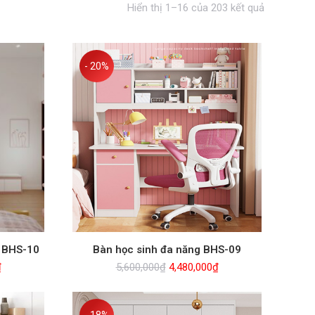
Đã
Hiển thị 1–16 của 203 kết quả
sắp
xếp
theo
- 20%
mới
nhất
i BHS-10
Bàn học sinh đa năng BHS-09
Giá
Giá
Giá
₫
5,600,000
₫
4,480,000
₫
hiện
gốc
hiện
tại
là:
tại
.
là:
5,600,000₫.
là: