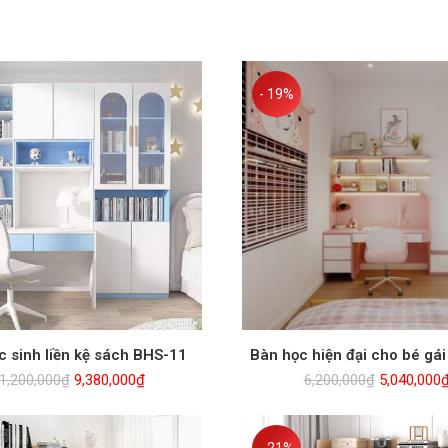
- 19%
c sinh liền kệ sách BHS-11
Bàn học hiện đại cho bé gá
Giá
Giá
Giá
1,200,000
₫
9,380,000
₫
6,200,000
₫
5,040,000
gốc
hiện
gốc
là:
tại
là:
11,200,000₫.
là:
6,200,000₫