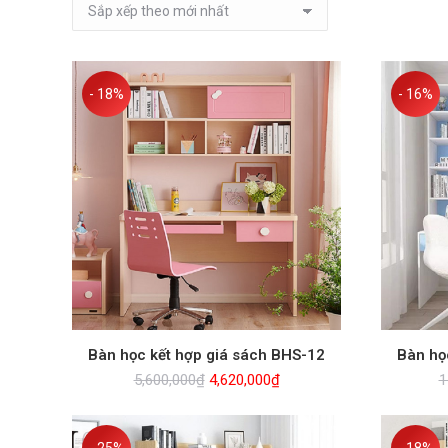
- 18%
- 16%
Bàn học kết hợp giá sách BHS-12
Bàn họ
Giá
Giá
5,600,000
₫
4,620,000
₫
1
gốc
hiện
là:
tại
5,600,000₫.
là: