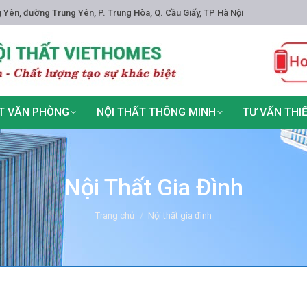
 Yên, đường Trung Yên, P. Trung Hòa, Q. Cầu Giấy, TP Hà Nội
T VĂN PHÒNG
NỘI THẤT THÔNG MINH
TƯ VẤN THI
Nội Thất Gia Đình
You are here:
Trang chủ
Nội thất gia đình