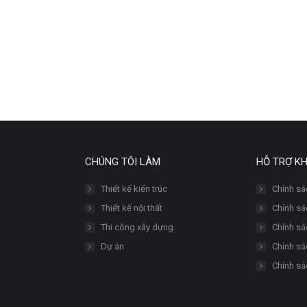
CHÚNG TÔI LÀM
HỖ TRỢ K
Thiết kế kiến trúc
Chính sá
Thiết kế nội thất
Chính sác
Thi công xây dựng
Chính sá
Dự án
Chính sá
Chính sá