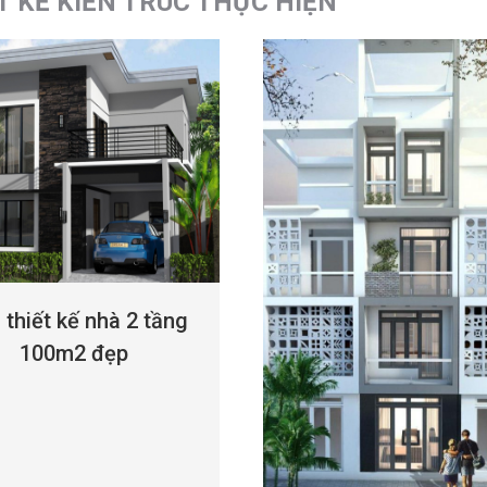
T KẾ KIẾN TRÚC THỰC HIỆN
thiết kế nhà 2 tầng
100m2 đẹp