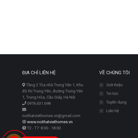
ĐỊA CHỈ LIÊN HỆ
VỀ CHÚNG TÔI
Tầng 2 Tòa nhà Trung Yên 1, Khu
Giới thiệu
đô thị Trung Yên, đường Trung Yên
Tin tức
1, Trung Hòa, Cầu Giấy, Hà Nội
Tuyển dụng
0976.631.698
Liên hệ
noithatviethomes.vn@gmail.com
www.noithatviethomes.vn
T2 - T7: 8:00 - 18:00