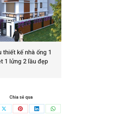
 thiết kế nhà ống 1
ệt 1 lửng 2 lầu đẹp
Chia sẻ qua
Share
Share
Share
Share
on
on
on
on
book
X
Pinterest
LinkedIn
WhatsApp