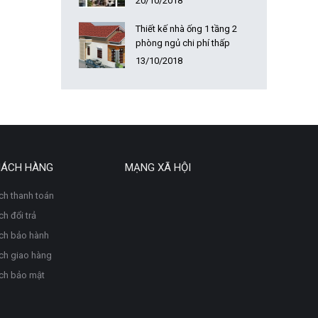
20/10/2018
Thiết kế nhà ống 1 tầng 2
phòng ngủ chi phí thấp
13/10/2018
HÁCH HÀNG
MẠNG XÃ HỘI
ch thanh toán
h đổi trả
ch bảo hành
ch giao hàng
ch bảo mật