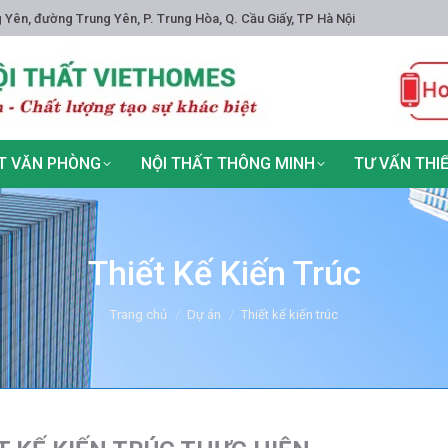
 Yên, đường Trung Yên, P. Trung Hòa, Q. Cầu Giấy, TP Hà Nội
T VĂN PHÒNG
NỘI THẤT THÔNG MINH
TƯ VẤN THI
Thiết Kế Kiến Trúc
You are here:
Trang chủ
Dự án
Thiết kế kiến trúc