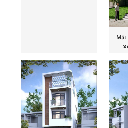
Mẫu 
s