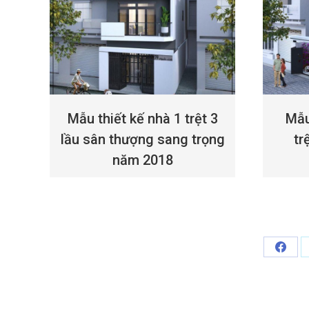
Mẫu thiết kế nhà 1 trệt 3
Mẫu
lầu sân thượng sang trọng
tr
năm 2018
Share
on
Face