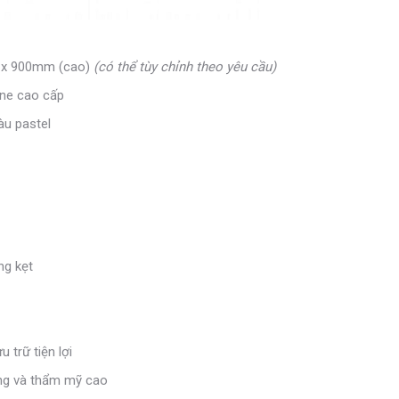
 x 900mm (cao)
(có thể tùy chỉnh theo yêu cầu)
ne cao cấp
àu pastel
ng kẹt
 trữ tiện lợi
àng và thẩm mỹ cao