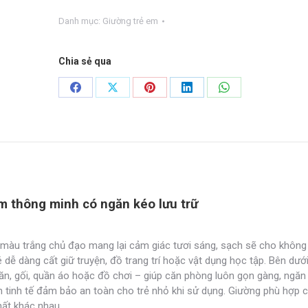
em
Danh mục:
Giường trẻ em
hiện
đại
GTE-
Chia sẻ qua
02
số
Share
Share
Share
Share
Share
lượng
on
on
on
on
on
Facebook
X
Pinterest
LinkedIn
WhatsApp
m thông minh có ngăn kéo lưu trữ
am màu trắng chủ đạo mang lại cảm giác tươi sáng, sạch sẽ cho không
dễ dàng cất giữ truyện, đồ trang trí hoặc vật dụng học tập. Bên dưới
chăn, gối, quần áo hoặc đồ chơi – giúp căn phòng luôn gọn gàng, ngăn
 tinh tế đảm bảo an toàn cho trẻ nhỏ khi sử dụng. Giường phù hợp 
hất khác nhau.