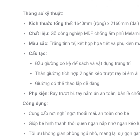
Thông số kỹ thuật:
Kích thước tổng thể:
1640mm (rộng) x 2160mm (dài)
Chất liệu:
Gỗ công nghiệp MDF chống ẩm phủ Melami
Màu sắc:
Trắng tinh tế, kết hợp họa tiết và phụ kiện m
Cấu tạo:
Đầu giường có kệ để sách và vật dụng trang trí
Thân giường tích hợp 2 ngăn kéo trượt ray bi êm ái
Giường có thể tháo lắp dễ dàng
Phụ kiện:
Ray trượt bi, tay nắm ẩn an toàn, bản lề chố
Công dụng:
Cung cấp nơi nghỉ ngơi thoải mái, an toàn cho bé
Giúp bé hình thành thói quen ngăn nắp nhờ ngăn kéo lưu
Tối ưu không gian phòng ngủ nhỏ, mang lại sự gọn g