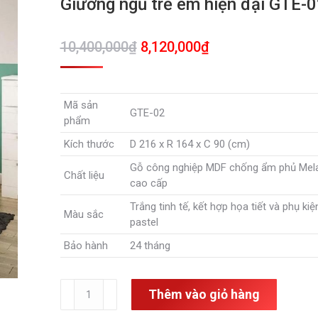
Giường ngủ trẻ em hiện đại GTE-
Giá
Giá
10,400,000
₫
8,120,000
₫
gốc
hiện
là:
tại
Mã sản
10,400,000₫.
là:
GTE-02
phẩm
8,120,000₫.
Kích thước
D 216 x R 164 x C 90 (cm)
Gỗ công nghiệp MDF chống ẩm phủ Mel
Chất liệu
cao cấp
Trắng tinh tế, kết hợp họa tiết và phụ ki
Màu sắc
pastel
Bảo hành
24 tháng
Giường
Thêm vào giỏ hàng
ngủ
trẻ