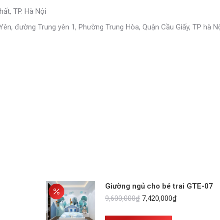
ất, TP. Hà Nội
 Yên, đường Trung yên 1, Phường Trung Hòa, Quận Cầu Giấy, TP hà N
Giường ngủ cho bé trai GTE-07
Giá
Giá
9,600,000
₫
7,420,000
₫
gốc
hiện
là:
tại