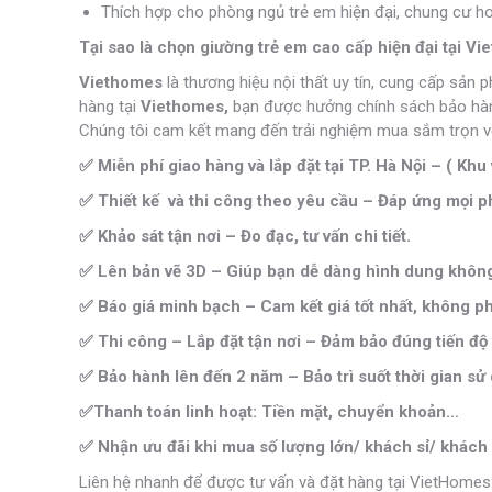
Thích hợp cho phòng ngủ trẻ em hiện đại, chung cư h
Tại sao là chọn giường trẻ em cao cấp hiện đại tại V
Viethomes
là thương hiệu nội thất uy tín, cung cấp sản 
hàng tại
Viethomes,
bạn được hưởng chính sách bảo hành 
Chúng tôi cam kết mang đến trải nghiệm mua sắm trọn vẹ
✅ Miễn phí giao hàng và lắp đặt tại TP. Hà Nội – ( Khu 
✅ Thiết kế và thi công theo yêu cầu – Đáp ứng mọi ph
✅ Khảo sát tận nơi – Đo đạc, tư vấn chi tiết.
✅ Lên bản vẽ 3D – Giúp bạn dễ dàng hình dung không 
✅ Báo giá minh bạch – Cam kết giá tốt nhất, không phá
✅ Thi công – Lắp đặt tận nơi – Đảm bảo đúng tiến độ 
✅ Bảo hành lên đến 2 năm – Bảo trì suốt thời gian sử
✅Thanh toán linh hoạt: Tiền mặt, chuyển khoản…
✅ Nhận ưu đãi khi mua số lượng lớn/ khách sỉ/ khách 
Liên hệ nhanh để được tư vấn và đặt hàng tại VietHomes