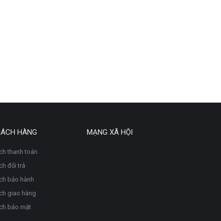
HÁCH HÀNG
MẠNG XÃ HỘI
ch thanh toán
h đổi trả
ch bảo hành
ch giao hàng
ch bảo mật