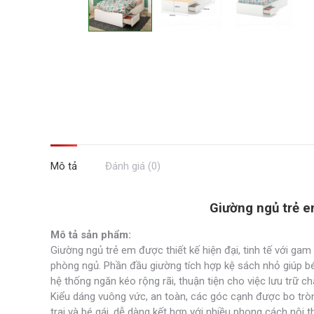
Mô tả
Đánh giá (0)
Giường ngủ trẻ e
Mô tả sản phẩm:
Giường ngủ trẻ em được thiết kế hiện đại, tinh tế với g
phòng ngủ. Phần đầu giường tích hợp kệ sách nhỏ giúp bé 
hệ thống ngăn kéo rộng rãi, thuận tiện cho việc lưu trữ 
Kiểu dáng vuông vức, an toàn, các góc cạnh được bo tròn
trai và bé gái, dễ dàng kết hợp với nhiều phong cách nội t