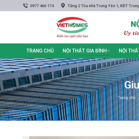
0977 466 174
Tầng 2 Tòa nhà Trung Yên 1, KĐT Trung
TRANG CHỦ
NỘI THẤT GIA ĐÌNH
NỘI THẤ
Gi
You are he
Trang chủ