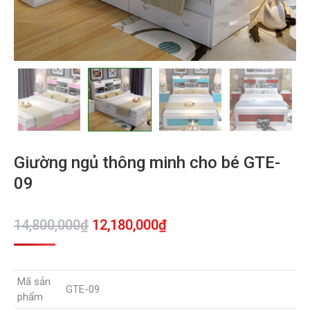
Giường ngủ thông minh cho bé GTE-
09
Giá
Giá
14,800,000
₫
12,180,000
₫
gốc
hiện
là:
tại
Mã sản
14,800,000₫.
là:
GTE-09
phẩm
12,180,000₫.