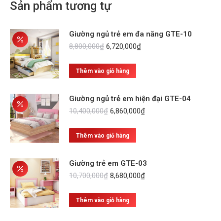
Sản phẩm tương tự
Giường ngủ trẻ em đa năng GTE-10
Giá
Giá
8,800,000
₫
6,720,000
₫
gốc
hiện
là:
tại
Thêm vào giỏ hàng
8,800,000₫.
là:
6,720,000₫.
Giường ngủ trẻ em hiện đại GTE-04
Giá
Giá
10,400,000
₫
6,860,000
₫
gốc
hiện
là:
tại
Thêm vào giỏ hàng
10,400,000₫.
là:
6,860,000₫.
Giường trẻ em GTE-03
Giá
Giá
10,700,000
₫
8,680,000
₫
gốc
hiện
là:
tại
Thêm vào giỏ hàng
10,700,000₫.
là:
8,680,000₫.