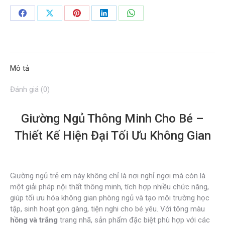
09
số
Share
Share
Share
Share
Share
lượng
on
on
on
on
on
Facebook
X
Pinterest
LinkedIn
WhatsApp
Mô tả
Đánh giá (0)
Giường Ngủ Thông Minh Cho Bé –
Thiết Kế Hiện Đại Tối Ưu Không Gian
Giường ngủ trẻ em này không chỉ là nơi nghỉ ngơi mà còn là
một giải pháp nội thất thông minh, tích hợp nhiều chức năng,
giúp tối ưu hóa không gian phòng ngủ và tạo môi trường học
tập, sinh hoạt gọn gàng, tiện nghi cho bé yêu. Với tông màu
hồng và trắng
trang nhã, sản phẩm đặc biệt phù hợp với các