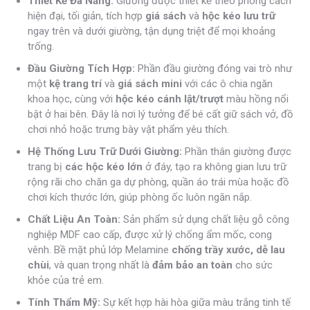
Thiết Kế Đa Năng:
Giường được thiết kế theo phong cách
hiện đại, tối giản, tích hợp
giá sách
và
hộc kéo lưu trữ
ngay trên và dưới giường, tận dụng triệt để mọi khoảng
trống.
Đầu Giường Tích Hợp:
Phần đầu giường đóng vai trò như
một
kệ trang trí
và
giá sách mini
với các ô chia ngăn
khoa học, cùng với
hộc kéo cánh lật/trượt
màu hồng nổi
bật ở hai bên. Đây là nơi lý tưởng để bé cất giữ sách vở, đồ
chơi nhỏ hoặc trưng bày vật phẩm yêu thích.
Hệ Thống Lưu Trữ Dưới Giường:
Phần thân giường được
trang bị
các hộc kéo lớn
ở đáy, tạo ra không gian lưu trữ
rộng rãi cho chăn ga dự phòng, quần áo trái mùa hoặc đồ
chơi kích thước lớn, giúp phòng ốc luôn ngăn nắp.
Chất Liệu An Toàn:
Sản phẩm sử dụng chất liệu gỗ công
nghiệp MDF cao cấp, được xử lý chống ẩm mốc, cong
vênh. Bề mặt phủ lớp Melamine
chống trầy xước, dễ lau
chùi
, và quan trọng nhất là
đảm bảo an toàn
cho sức
khỏe của trẻ em.
Tính Thẩm Mỹ:
Sự kết hợp hài hòa giữa màu trắng tinh tế