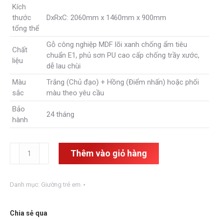
Kích
thước
DxRxC: 2060mm x 1460mm x 900mm
tổng thể
Gỗ công nghiệp MDF lõi xanh chống ẩm tiêu
Chất
chuẩn E1, phủ sơn PU cao cấp chống trầy xước,
liệu
dễ lau chùi
Màu
Trắng (Chủ đạo) + Hồng (Điểm nhấn) hoặc phối
sắc
màu theo yêu cầu
Bảo
24 tháng
hành
Giường
Thêm vào giỏ hàng
ngủ
thông
minh
Danh mục:
Giường trẻ em
cho
bé
GTE-
Chia sẻ qua