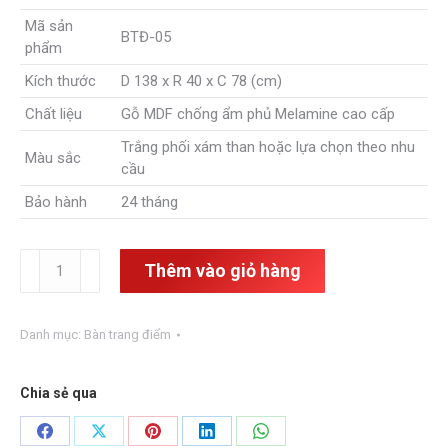
là:
tại
Mã sản
7,500,000₫.
là:
BTĐ-05
phẩm
5,740,000₫.
Kích thước
D 138 x R 40 x C 78 (cm)
Chất liệu
Gỗ MDF chống ẩm phủ Melamine cao cấp
Trắng phối xám than hoặc lựa chọn theo nhu
Màu sắc
cầu
Bảo hành
24 tháng
Bàn
Thêm vào giỏ hàng
trang
điểm
hiện
Danh mục:
Bàn trang điểm
đại
BTĐ-05
số
Chia sẻ qua
lượng
Share
Share
Share
Share
Share