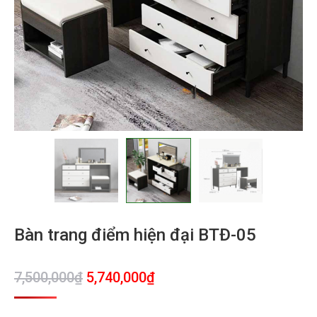
Bàn trang điểm hiện đại BTĐ-05
Giá
Giá
7,500,000
₫
5,740,000
₫
gốc
hiện