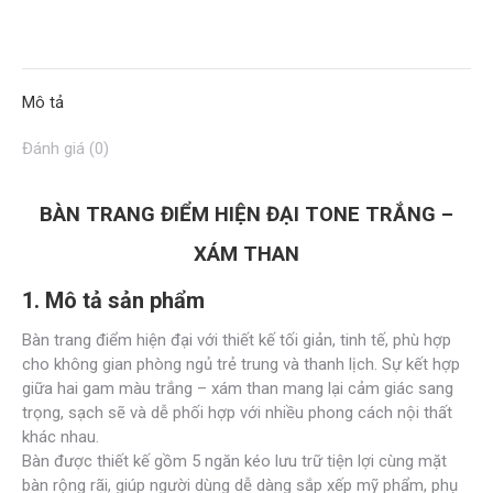
on
on
on
on
on
Facebook
X
Pinterest
LinkedIn
WhatsApp
Mô tả
Đánh giá (0)
BÀN TRANG ĐIỂM HIỆN ĐẠI TONE TRẮNG –
XÁM THAN
1. Mô tả sản phẩm
Bàn trang điểm hiện đại với thiết kế tối giản, tinh tế, phù hợp
cho không gian phòng ngủ trẻ trung và thanh lịch. Sự kết hợp
giữa hai gam màu trắng – xám than mang lại cảm giác sang
trọng, sạch sẽ và dễ phối hợp với nhiều phong cách nội thất
khác nhau.
Bàn được thiết kế gồm 5 ngăn kéo lưu trữ tiện lợi cùng mặt
bàn rộng rãi, giúp người dùng dễ dàng sắp xếp mỹ phẩm, phụ