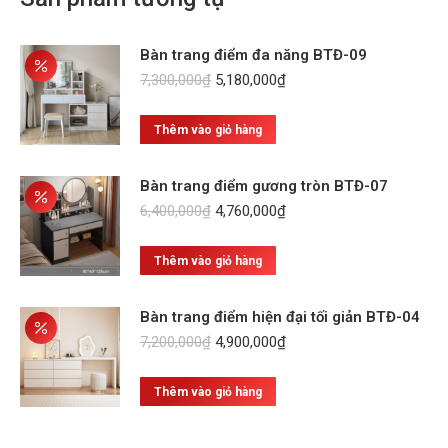
Bàn trang điểm đa năng BTĐ-09
Giá
Giá
7,300,000
₫
5,180,000
₫
gốc
hiện
là:
tại
Thêm vào giỏ hàng
7,300,000₫.
là:
5,180,000₫.
Bàn trang điểm gương tròn BTĐ-07
Giá
Giá
6,400,000
₫
4,760,000
₫
gốc
hiện
là:
tại
Thêm vào giỏ hàng
6,400,000₫.
là:
4,760,000₫.
Bàn trang điểm hiện đại tối giản BTĐ-04
Giá
Giá
7,200,000
₫
4,900,000
₫
gốc
hiện
là:
tại
Thêm vào giỏ hàng
7,200,000₫.
là:
4,900,000₫.