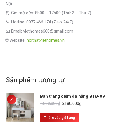
Nội
⏰ Giờ mở cửa: 8h00 – 17h00 (Thứ 2 – Thứ 7)
📞 Hotline: 0977.466.174 (Zalo 24/7)
📧 Email: viethomes668@gmail.com
🌐 Website:
noithatviethomes.vn
Sản phẩm tương tự
Bàn trang điểm đa năng BTĐ-09
Giá
Giá
7,300,000
₫
5,180,000
₫
gốc
hiện
là:
tại
Thêm vào giỏ hàng
7,300,000₫.
là:
5,180,000₫.