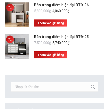
Bàn trang điểm hiện đại BTĐ-06
Giá
Giá
5,800,000
₫
4,060,000
₫
gốc
hiện
là:
tại
Thêm vào giỏ hàng
5,800,000₫.
là:
4,060,000₫.
Bàn trang điểm hiện đại BTĐ-05
Giá
Giá
7,500,000
₫
5,740,000
₫
gốc
hiện
là:
tại
Thêm vào giỏ hàng
7,500,000₫.
là:
5,740,000₫.
Search: