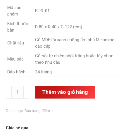
là:
tại
Mã sản
9,600,000₫.
là:
BTĐ-01
phẩm
7,560,000₫.
Kích thước
D 80 x R 40 x C 122 (cm)
bàn
Gỗ MDF lõi xanh chống ẩm phủ Melamine
Chất liệu
cao cấp
Gỗ sồi tự nhiên phối trắng hoặc tùy chọn
Màu sắc
theo nhu cầu
Bảo hành
24 tháng
Bàn
Thêm vào giỏ hàng
trang
điểm
hiện
Danh mục:
Bàn trang điểm
đại
BTĐ-01
số
Chia sẻ qua