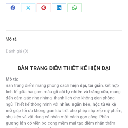
lượng
Share
Share
Share
Share
Share
on
on
on
on
on
Facebook
X
Pinterest
LinkedIn
WhatsApp
Mô tả
Đánh giá (0)
BÀN TRANG ĐIỂM THIẾT KẾ HIỆN ĐẠI
Mô tả:
Bàn trang điểm mang phong cách
hiện đại, tối giản
, kết hợp
tinh tế giữa hai gam màu
gỗ sồi tự nhiên và trắng sữa
, mang
đến cảm giác nhẹ nhàng, thanh lịch cho không gian phòng
ngủ. Thiết kế thông minh với
nhiều ngăn kéo, hộc tủ và kệ
mở
giúp tối ưu không gian lưu trữ, cho phép sắp xếp mỹ phẩm,
phụ kiện và vật dụng cá nhân một cách gọn gàng. Phần
gương lớn
có viền bo cong mềm mại tạo điểm nhấn thẩm