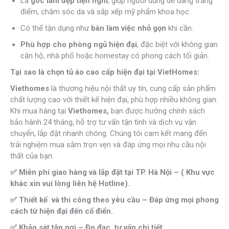
Là
góc làm đẹp tiện nghi
, giúp người dùng dễ dàng trang
điểm, chăm sóc da và sắp xếp mỹ phẩm khoa học.
Có thể tận dụng như
bàn làm việc nhỏ gọn
khi cần.
Phù hợp cho phòng ngủ hiện đại
, đặc biệt với không gian
căn hộ, nhà phố hoặc homestay có phong cách tối giản.
Tại sao là chọn tủ áo cao cấp hiện đại tại VietHomes:
Viethomes
là thương hiệu nội thất uy tín, cung cấp sản phẩm
chất lượng cao với thiết kế hiện đại, phù hợp nhiều không gian.
Khi mua hàng tại
Viethomes,
bạn được hưởng chính sách
bảo hành 24 tháng, hỗ trợ tư vấn tận tình và dịch vụ vận
chuyển, lắp đặt nhanh chóng. Chúng tôi cam kết mang đến
trải nghiệm mua sắm trọn vẹn và đáp ứng mọi nhu cầu nội
thất của bạn.
✅ Miễn phí giao hàng và lắp đặt tại TP. Hà Nội – ( Khu vực
khác xin vui lòng liên hệ Hotline).
✅ Thiết kế và thi công theo yêu cầu – Đáp ứng mọi phong
cách từ hiện đại đến cổ điển.
✅ Khảo sát tận nơi – Đo đạc, tư vấn chi tiết.