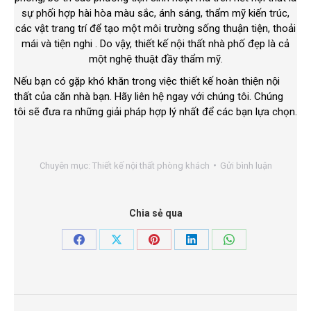
sự phối hợp hài hòa màu sắc, ánh sáng, thẩm mỹ kiến trúc,
các vật trang trí để tạo một môi trường sống thuận tiện, thoải
mái và tiện nghi . Do vậy, thiết kế nội thất nhà phố đẹp là cả
một nghệ thuật đầy thẩm mỹ.
Nếu bạn có gặp khó khăn trong việc thiết kế hoàn thiện nội
thất của căn nhà bạn. Hãy liên hệ ngay với chúng tôi. Chúng
tôi sẽ đưa ra những giải pháp hợp lý nhất để các bạn lựa chọn.
Chuyên mục:
Thiết kế nội thất phòng khách
Gửi bình luận
Chia sẻ qua
Share
Share
Share
Share
Share
on
on
on
on
on
Facebook
X
Pinterest
LinkedIn
WhatsApp
Project