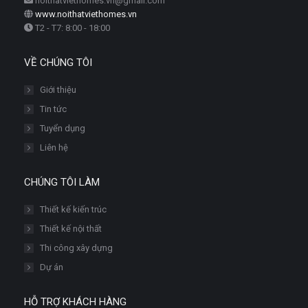
noithatviethomes.vn@gmail.com
www.noithatviethomes.vn
T2 - T7: 8:00 - 18:00
VỀ CHÚNG TÔI
Giới thiệu
Tin tức
Tuyển dụng
Liên hệ
CHÚNG TÔI LÀM
Thiết kế kiến trúc
Thiết kế nội thất
Thi công xây dựng
Dự án
HỖ TRỢ KHÁCH HÀNG