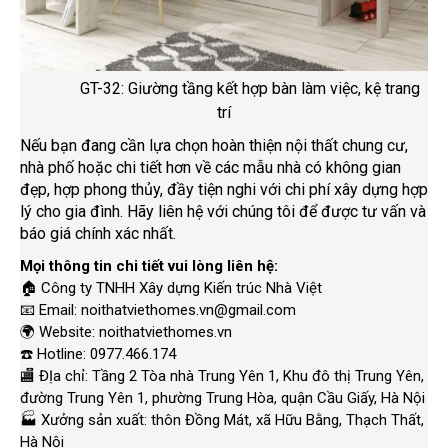
GT-32: Giường tầng kết hợp bàn làm việc, kệ trang
trí
Nếu bạn đang cần lựa chọn hoàn thiện nội thất chung cư,
nhà phố hoặc chi tiết hơn về các mẫu nhà có không gian
đẹp, hợp phong thủy, đầy tiện nghi với chi phí xây dựng hợp
lý cho gia đình. Hãy liên hệ với chúng tôi để được tư vấn và
báo giá chính xác nhất.
Mọi thông tin chi tiết vui lòng liên hệ:
🏠
Công ty TNHH Xây dựng Kiến trúc Nhà Việt
📧
Email: noithatviethomes.vn@gmail.com
🌍
Website: noithatviethomes.vn
☎️
Hotline: 0977.466.174
🏬
ĐỊa chỉ: Tầng 2 Tòa nhà Trung Yên 1, Khu đô thị Trung Yên,
đường Trung Yên 1, phường Trung Hòa, quận Cầu Giấy, Hà Nội
🏭
Xưởng sản xuất: thôn Đồng Mát, xã Hữu Bằng, Thạch Thất,
Hà Nội