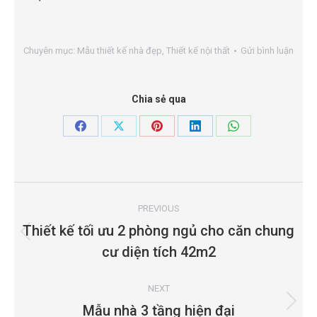
Chuyên mục:
Mẫu thiết kế nhà đẹp
,
Thiết kế nội thất
Gửi bình luận
Chia sẻ qua
Share
Share
Share
Share
Share
on
on
on
on
on
Facebook
X
Pinterest
LinkedIn
WhatsApp
Project
navigation
PREVIOUS
Thiết kế tối ưu 2 phòng ngủ cho căn chung
Previous
cư diện tích 42m2
project:
NEXT
Next
Mẫu nhà 3 tầng hiện đại