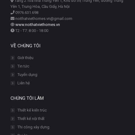
Tầng 2 Tòa nhà Trung Yên 1, Khu đô thị Trung Yên, đường Trung
Yên 1, Trung Hòa, Cầu Giấy, Hà Nội
0976.631.698
noithatviethomes.vn@gmail.com
www.noithatviethomes.vn
T2 - T7: 8:00 - 18:00
VỀ CHÚNG TÔI
Giới thiệu
Tin tức
Tuyển dụng
Liên hệ
CHÚNG TÔI LÀM
Thiết kế kiến trúc
Thiết kế nội thất
Thi công xây dựng