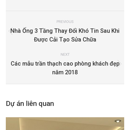
on
on
on
on
on
Facebook
X
Pinterest
LinkedIn
WhatsApp
Project
navigation
PREVIOUS
Nhà Ống 3 Tầng Thay Đổi Khó Tin Sau Khi
Previous
Được Cải Tạo Sửa Chữa
project:
NEXT
Các mẫu trần thạch cao phòng khách đẹp
Next
năm 2018
project:
Dự án liên quan