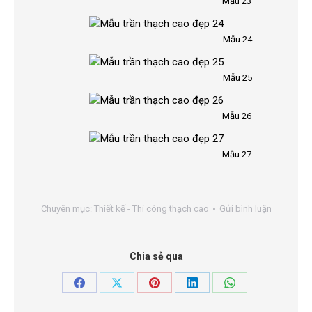
Mẫu 23
Mẫu 24
Mẫu 25
Mẫu 26
Mẫu 27
Chuyên mục:
Thiết kế - Thi công thạch cao
Gửi bình luận
Chia sẻ qua
Share
Share
Share
Share
Share