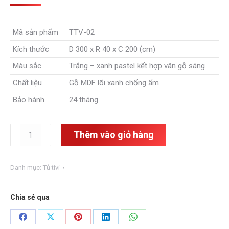
gốc
hiện
là:
tại
Mã sản phẩm
TTV-02
19,700,000₫.
là:
Kích thước
D 300 x R 40 x C 200 (cm)
16,160,000₫.
Màu sắc
Trắng – xanh pastel kết hợp vân gỗ sáng
Chất liệu
Gỗ MDF lõi xanh chống ẩm
Bảo hành
24 tháng
Tủ
Thêm vào giỏ hàng
Tivi
hiện
đại
Danh mục:
Tủ tivi
sang
trọng
TTV-
Chia sẻ qua
02
số
Share
Share
Share
Share
Share