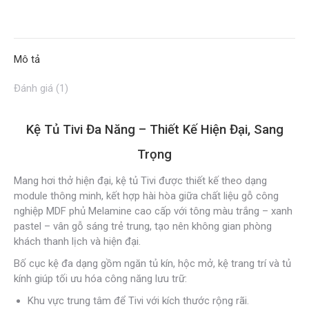
lượng
on
on
on
on
on
Facebook
X
Pinterest
LinkedIn
WhatsApp
Mô tả
Đánh giá (1)
Kệ Tủ Tivi Đa Năng – Thiết Kế Hiện Đại, Sang
Trọng
Mang hơi thở hiện đại, kệ tủ Tivi được thiết kế theo dạng
module thông minh, kết hợp hài hòa giữa chất liệu gỗ công
nghiệp MDF phủ Melamine cao cấp với tông màu trắng – xanh
pastel – vân gỗ sáng trẻ trung, tạo nên không gian phòng
khách thanh lịch và hiện đại.
Bố cục kệ đa dạng gồm ngăn tủ kín, hộc mở, kệ trang trí và tủ
kính giúp tối ưu hóa công năng lưu trữ:
Khu vực trung tâm để Tivi với kích thước rộng rãi.