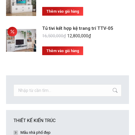
gốc
hiện
là:
tại
Thêm vào giỏ hàng
14,100,000₫.
là:
9,920,000₫.
Tủ tivi kết hợp kệ trang trí TTV-05
Giá
Giá
16,500,000
₫
12,800,000
₫
gốc
hiện
là:
tại
Thêm vào giỏ hàng
16,500,000₫.
là:
12,800,000₫.
Search:
THIẾT KẾ KIẾN TRÚC
Mẫu nhà phố đẹp