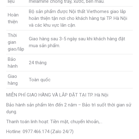
liệu
melamine chống trầy, xước, bền màu.
Bộ sản phẩm được Nội thất Viethomes giao lắp
Hoàn
hoàn thiện tận nơi cho khách hàng tại TP. Hà Nội
thiện
và các khu vực lân cận.
Thời
Giao hàng sau 3-5 ngày sau khi khách hàng đặt
gian
mua sản phẩm.
giao/lắp
Bảo
24 tháng
hành
Giao
Toàn quốc
hàng
MIỄN PHÍ GIAO HÀNG VÀ LẮP ĐẶT TẠI TP. Hà Nội
Bảo hành sản phẩm lên đến 2 năm – Bảo trì suốt thời gian sử
dụng.
Thanh toán linh hoạt: Tiền mặt, chuyển khoản,…
Hotline: 0977.466.174 (Zalo 24/7)