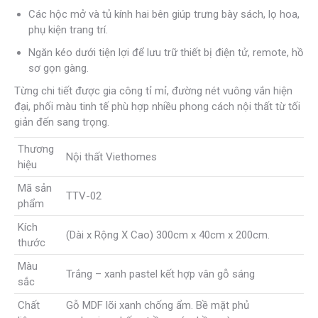
Các hộc mở và tủ kính hai bên giúp trưng bày sách, lọ hoa,
phụ kiện trang trí.
Ngăn kéo dưới tiện lợi để lưu trữ thiết bị điện tử, remote, hồ
sơ gọn gàng.
Từng chi tiết được gia công tỉ mỉ, đường nét vuông vắn hiện
đại, phối màu tinh tế phù hợp nhiều phong cách nội thất từ tối
giản đến sang trọng.
Thương
Nội thất Viethomes
hiệu
Mã sản
TTV-02
phẩm
Kích
(Dài x Rộng X Cao) 300cm x 40cm x 200cm.
thước
Màu
Trắng – xanh pastel kết hợp vân gỗ sáng
sắc
Chất
Gỗ MDF lõi xanh chống ẩm. Bề mặt phủ