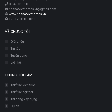
0976.631.698
noithatviethomes.vn@gmail.com
www.noithatviethomes.vn
T2 - T7: 8:00 - 18:00
VỀ CHÚNG TÔI
Giới thiệu
Tin tức
Tuyển dụng
Liên hệ
CHÚNG TÔI LÀM
Thiết kế kiến trúc
Thiết kế nội thất
Thi công xây dựng
Dự án