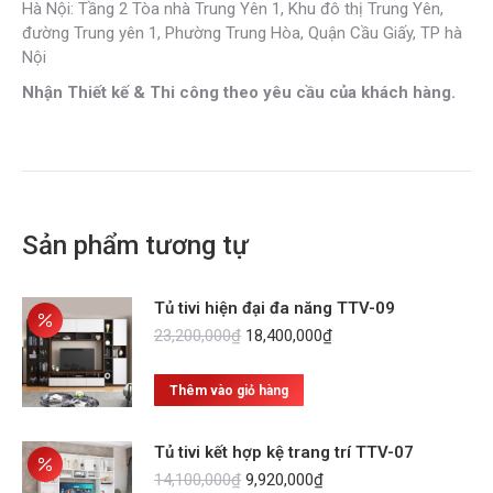
Hà Nội: Tầng 2 Tòa nhà Trung Yên 1, Khu đô thị Trung Yên,
đường Trung yên 1, Phường Trung Hòa, Quận Cầu Giấy, TP hà
Nội
Nhận Thiết kế & Thi công theo yêu cầu của khách hàng.
Sản phẩm tương tự
Tủ tivi hiện đại đa năng TTV-09
Giá
Giá
23,200,000
₫
18,400,000
₫
gốc
hiện
là:
tại
Thêm vào giỏ hàng
23,200,000₫.
là:
18,400,000₫.
Tủ tivi kết hợp kệ trang trí TTV-07
Giá
Giá
14,100,000
₫
9,920,000
₫