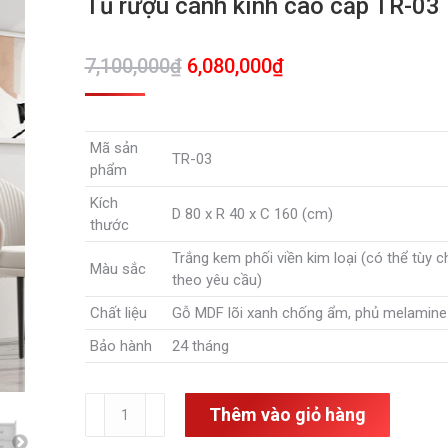
Tủ rượu cánh kính cao cấp TR-03
Giá
Giá
7,100,000
₫
6,080,000
₫
gốc
hiện
là:
tại
Mã sản
7,100,000₫.
là:
TR-03
phẩm
6,080,000₫.
Kích
D 80 x R 40 x C 160 (cm)
thước
Trắng kem phối viền kim loại (có thể tùy 
Màu sắc
theo yêu cầu)
Chất liệu
Gỗ MDF lõi xanh chống ẩm, phủ melamine
Bảo hành
24 tháng
Tủ
Thêm vào giỏ hàng
rượu
cánh