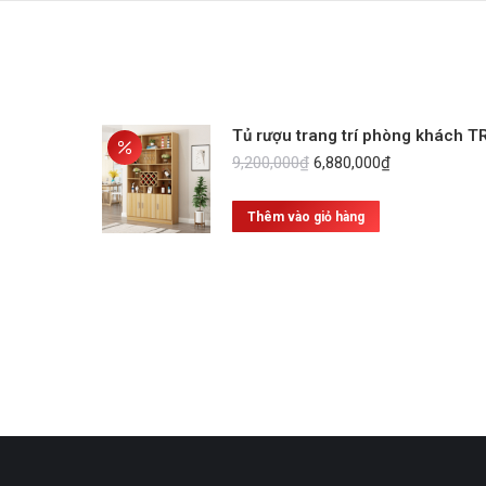
Tủ rượu trang trí phòng khách T
Giá
Giá
9,200,000
₫
6,880,000
₫
gốc
hiện
là:
tại
Thêm vào giỏ hàng
9,200,000₫.
là:
6,880,000₫.