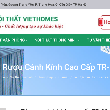
 Yên, đường Trung Yên, P. Trung Hòa, Q. Cầu Giấy, TP Hà Nội
T VĂN PHÒNG
NỘI THẤT THÔNG MINH
TƯ VẤN THI
 Rượu Cánh Kính Cao Cấp TR
re here:
 chủ
Nội thất gia đình
Phòng bếp
Tủ rượu
Tủ rượu cánh kính cao cấ