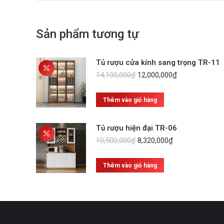
Sản phẩm tương tự
Tủ rượu cửa kính sang trọng TR-11
Giá
Giá
14,100,000
₫
12,000,000
₫
gốc
hiện
là:
tại
Thêm vào giỏ hàng
14,100,000₫.
là:
12,000,000₫.
Tủ rượu hiện đại TR-06
Giá
Giá
10,500,000
₫
8,320,000
₫
gốc
hiện
là:
tại
Thêm vào giỏ hàng
10,500,000₫.
là:
8,320,000₫.