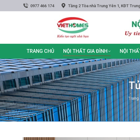
0977 466 174
Tầng 2 Tòa nhà Trung Yên 1, KĐT Trung
TRANG CHỦ
NỘI THẤT GIA ĐÌNH
NỘI THẤ
Tủ
You a
Trang