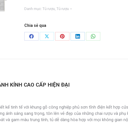
kính
Danh mục:
Tủ rượu
,
Tủ rượu
cao
cấp
TR-
Chia sẻ qua
03
số
Share
Share
Share
Share
Share
lượng
on
on
on
on
on
Facebook
X
Pinterest
LinkedIn
WhatsApp
NH KÍNH CAO CẤP HIỆN ĐẠI
t kế tinh tế với khung gỗ công nghiệp phủ sơn tĩnh điện kết hợp cửa
ng ánh sáng sang trọng, tôn lên vẻ đẹp của những chai rượu và phụ 
oát và gam màu trung tính, tủ dễ dàng hòa hợp với mọi không gian nội