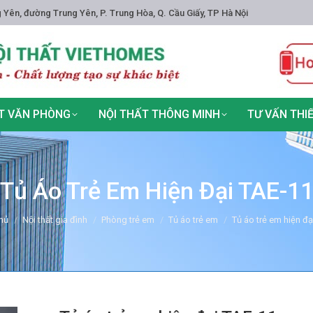
 Yên, đường Trung Yên, P. Trung Hòa, Q. Cầu Giấy, TP Hà Nội
T VĂN PHÒNG
NỘI THẤT THÔNG MINH
TƯ VẤN THI
Tủ Áo Trẻ Em Hiện Đại TAE-1
e here:
hủ
Nội thất gia đình
Phòng trẻ em
Tủ áo trẻ em
Tủ áo trẻ em hiện đạ