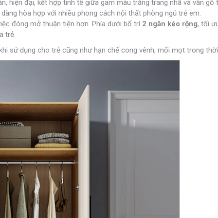
n, hiện đại, kết hợp tinh tế giữa gam màu trắng trang nhã và vân gỗ t
dàng hòa hợp với nhiều phong cách nội thất phòng ngủ trẻ em.
iệc đóng mở thuận tiện hơn. Phía dưới bố trí
2 ngăn kéo rộng
, tối 
 trẻ.
khi sử dụng cho trẻ cũng như hạn chế cong vênh, mối mọt trong thời 