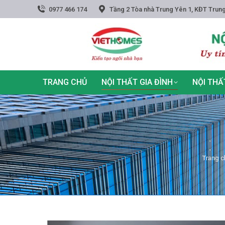
0977 466 174
Tầng 2 Tòa nhà Trung Yên 1, KĐT Trung
TRANG CHỦ
NỘI THẤT GIA ĐÌNH
NỘI THẤ
You ar
Trang c