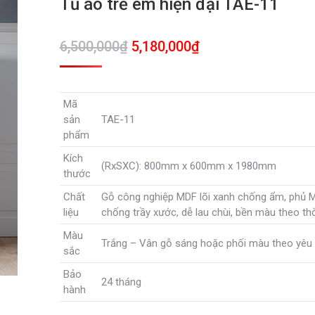
Tủ áo trẻ em hiện đại TAE-11
Giá
Giá
6,500,000
₫
5,180,000
₫
gốc
hiện
là:
tại
Mã
6,500,000₫.
là:
sản
TAE-11
5,180,000₫.
phẩm
Kích
(RxSXC): 800mm x 600mm x 1980mm
thước
Chất
Gỗ công nghiệp MDF lõi xanh chống ẩm, phủ 
liệu
chống trầy xước, dễ lau chùi, bền màu theo thờ
Màu
Trắng – Vân gỗ sáng hoặc phối màu theo yêu
sắc
Bảo
24 tháng
hành