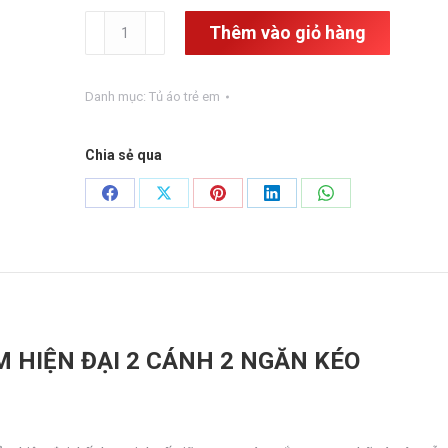
Tủ
Thêm vào giỏ hàng
áo
trẻ
em
Danh mục:
Tủ áo trẻ em
hiện
đại
TAE-
Chia sẻ qua
11
số
Share
Share
Share
Share
Share
lượng
on
on
on
on
on
Facebook
X
Pinterest
LinkedIn
WhatsApp
M HIỆN ĐẠI 2 CÁNH 2 NGĂN KÉO