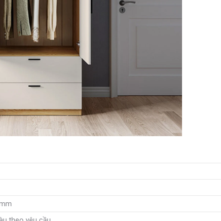
0mm
àu theo yêu cầu