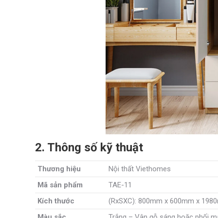
2. Thông số kỹ thuật
Thương hiệu
Nội thất Viethomes
Mã sản phẩm
TAE-11
Kích thước
(RxSXC): 800mm x 600mm x 198
Màu sắc
Trắng – Vân gỗ sáng hoặc phối m