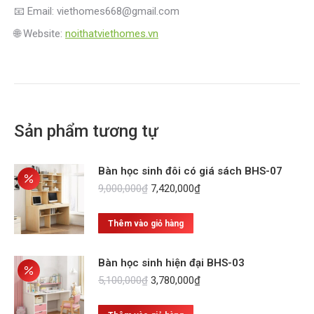
📧 Email: viethomes668@gmail.com
🌐 Website:
noithatviethomes.vn
Sản phẩm tương tự
Bàn học sinh đôi có giá sách BHS-07
Giá
Giá
9,000,000
₫
7,420,000
₫
gốc
hiện
là:
tại
Thêm vào giỏ hàng
9,000,000₫.
là:
7,420,000₫.
Bàn học sinh hiện đại BHS-03
Giá
Giá
5,100,000
₫
3,780,000
₫
gốc
hiện
là:
tại