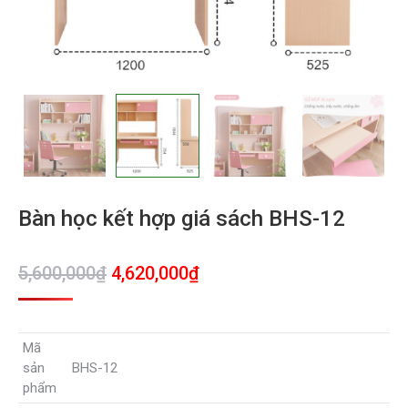
Bàn học kết hợp giá sách BHS-12
Giá
Giá
5,600,000
₫
4,620,000
₫
gốc
hiện
là:
tại
Mã
5,600,000₫.
là:
sản
BHS-12
4,620,000₫.
phẩm