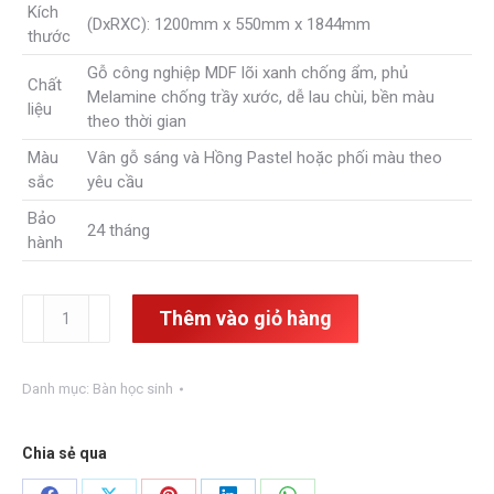
Kích
(DxRXC): 1200mm x 550mm x 1844mm
thước
Gỗ công nghiệp MDF lõi xanh chống ẩm, phủ
Chất
Melamine chống trầy xước, dễ lau chùi, bền màu
liệu
theo thời gian
Màu
Vân gỗ sáng và Hồng Pastel hoặc phối màu theo
sắc
yêu cầu
Bảo
24 tháng
hành
Bàn
Thêm vào giỏ hàng
học
kết
hợp
Danh mục:
Bàn học sinh
giá
sách
BHS-
Chia sẻ qua
12