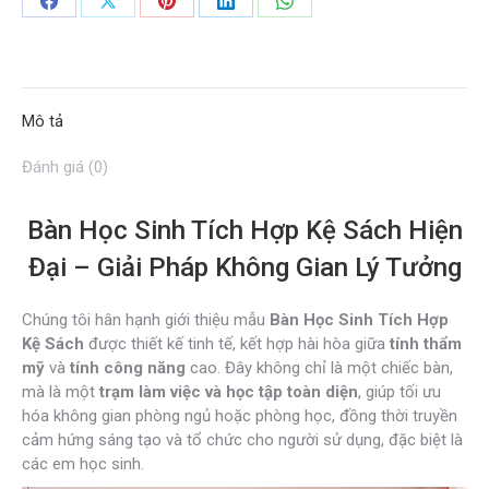
số
Share
Share
Share
Share
Share
lượng
on
on
on
on
on
Facebook
X
Pinterest
LinkedIn
WhatsApp
Mô tả
Đánh giá (0)
Bàn Học Sinh Tích Hợp Kệ Sách Hiện
Đại – Giải Pháp Không Gian Lý Tưởng
Chúng tôi hân hạnh giới thiệu mẫu
Bàn Học Sinh Tích Hợp
Kệ Sách
được thiết kế tinh tế, kết hợp hài hòa giữa
tính thẩm
mỹ
và
tính công năng
cao. Đây không chỉ là một chiếc bàn,
mà là một
trạm làm việc và học tập toàn diện
, giúp tối ưu
hóa không gian phòng ngủ hoặc phòng học, đồng thời truyền
cảm hứng sáng tạo và tổ chức cho người sử dụng, đặc biệt là
các em học sinh.