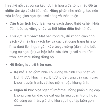
Thiết kế nổi bật với sự kết hợp hài hòa giữa tông màu
Gỗ tự
nhiên
ấm áp và chi tiết màu
Hồng phấn
nhẹ nhàng, tạo nên
một không gian học tập tươi sáng và thân thiện.
Cấu trúc tích hợp:
Bàn và kệ sách được thiết kế liền khối,
đảm bảo sự
vững chắc
và
tiết kiệm diện tích
tối đa.
Khu vực làm việc:
Mặt bàn rộng rãi, đủ không gian cho
sách vở, máy tính xách tay và các vật dụng trang trí nhỏ.
Phía dưới tích hợp
ngăn kéo trượt mỏng
(dành cho bút,
dụng cụ học tập) và
hộc kéo sâu
tiện lợi với núm cầm
tròn, sơn màu hồng đồng bộ.
Hệ thống lưu trữ trên cao:
Kệ mở:
Bao gồm nhiều ô vuông và hình chữ nhật với
kích thước khác nhau, lý tưởng để trưng bày sách giáo
khoa, truyện tranh, vật lưu niệm hoặc khung ảnh.
Ngăn tủ kín:
Một ngăn tủ mở màu hồng phấn cung cấp
không gian kín đáo để cất giữ tài liệu quan trọng hoặc
đồ dùng cá nhân, giữ cho khu vực học tập luôn gọn
gàng.