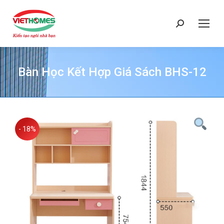
Search:
Bàn Học Kết Hợp Giá Sách BHS-12
You are here:
- 18%