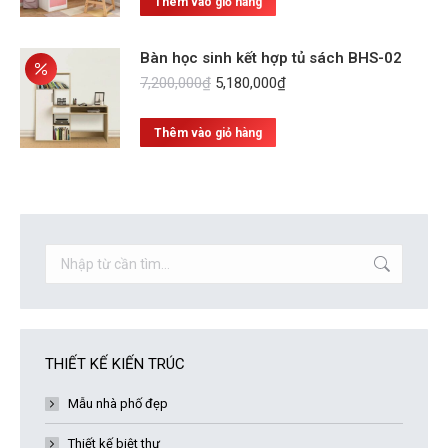
Thêm vào giỏ hàng
5,100,000₫.
là:
3,780,000₫.
Bàn học sinh kết hợp tủ sách BHS-02
Giá
Giá
7,200,000
₫
5,180,000
₫
gốc
hiện
là:
tại
Thêm vào giỏ hàng
7,200,000₫.
là:
5,180,000₫.
Search:
THIẾT KẾ KIẾN TRÚC
Mẫu nhà phố đẹp
Thiết kế biệt thự