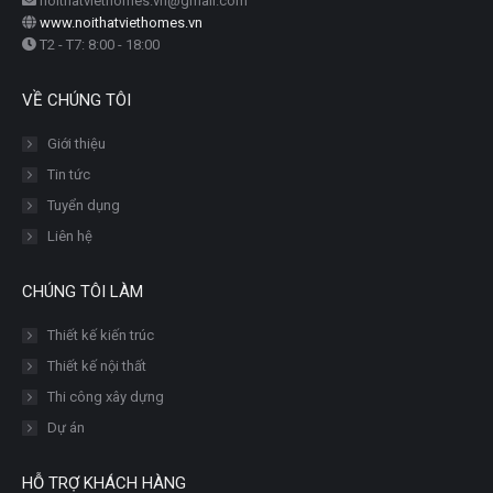
noithatviethomes.vn@gmail.com
www.noithatviethomes.vn
T2 - T7: 8:00 - 18:00
VỀ CHÚNG TÔI
Giới thiệu
Tin tức
Tuyển dụng
Liên hệ
CHÚNG TÔI LÀM
Thiết kế kiến trúc
Thiết kế nội thất
Thi công xây dựng
Dự án
HỖ TRỢ KHÁCH HÀNG