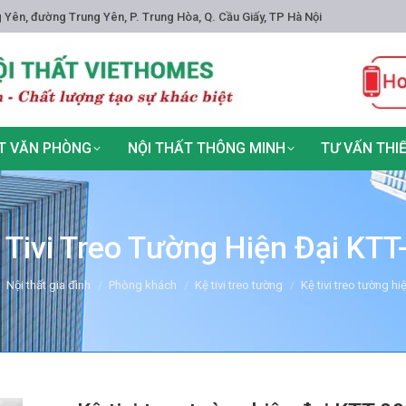
 Yên, đường Trung Yên, P. Trung Hòa, Q. Cầu Giấy, TP Hà Nội
T VĂN PHÒNG
NỘI THẤT THÔNG MINH
TƯ VẤN THI
 Tivi Treo Tường Hiện Đại KTT
re:
Nội thất gia đình
Phòng khách
Kệ tivi treo tường
Kệ tivi treo tường hi