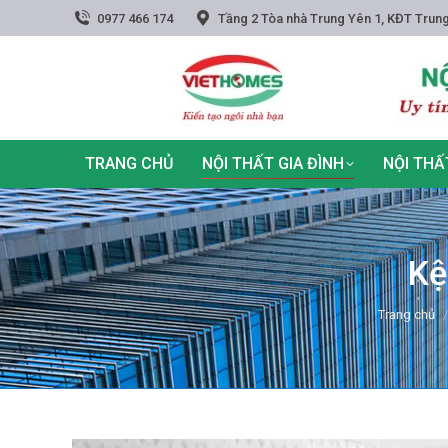
0977 466 174
Tầng 2 Tòa nhà Trung Yên 1, KĐT Trung
TRANG CHỦ
NỘI THẤT GIA ĐÌNH
NỘI THẤ
Kệ
You are he
Trang chủ