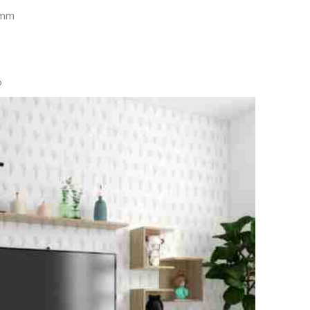
8mm
o