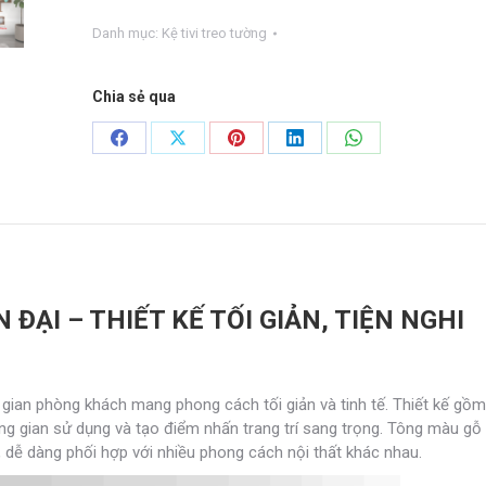
tường
Danh mục:
Kệ tivi treo tường
hiện
đại
KTT-
Chia sẻ qua
09
số
Share
Share
Share
Share
Share
lượng
on
on
on
on
on
Facebook
X
Pinterest
LinkedIn
WhatsApp
 ĐẠI – THIẾT KẾ TỐI GIẢN, TIỆN NGHI
g gian phòng khách mang phong cách tối giản và tinh tế. Thiết kế gồm
không gian sử dụng và tạo điểm nhấn trang trí sang trọng. Tông màu gỗ
, dễ dàng phối hợp với nhiều phong cách nội thất khác nhau.