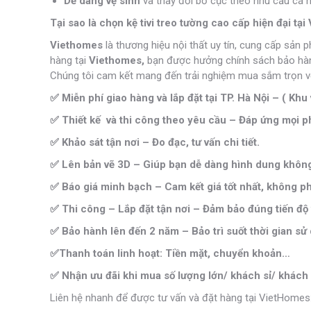
Dễ dàng vệ sinh
và thay đổi bố cục theo nhu cầu cá 
Tại sao là chọn kệ tivi treo tường cao cấp hiện đại tạ
Viethomes
là thương hiệu nội thất uy tín, cung cấp sản 
hàng tại
Viethomes,
bạn được hưởng chính sách bảo hành 
Chúng tôi cam kết mang đến trải nghiệm mua sắm trọn vẹ
✅ Miễn phí giao hàng và lắp đặt tại TP. Hà Nội – ( Khu 
✅ Thiết kế và thi công theo yêu cầu – Đáp ứng mọi ph
✅ Khảo sát tận nơi – Đo đạc, tư vấn chi tiết.
✅ Lên bản vẽ 3D – Giúp bạn dễ dàng hình dung không 
✅ Báo giá minh bạch – Cam kết giá tốt nhất, không phá
✅ Thi công – Lắp đặt tận nơi – Đảm bảo đúng tiến độ 
✅ Bảo hành lên đến 2 năm – Bảo trì suốt thời gian sử
✅Thanh toán linh hoạt: Tiền mặt, chuyển khoản…
✅ Nhận ưu đãi khi mua số lượng lớn/ khách sỉ/ khách 
Liên hệ nhanh để được tư vấn và đặt hàng tại VietHomes