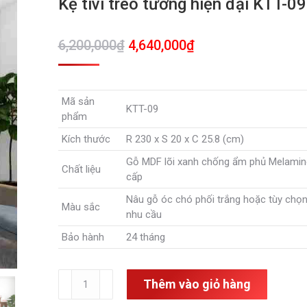
Kệ tivi treo tường hiện đại KTT-09
Giá
Giá
6,200,000
₫
4,640,000
₫
gốc
hiện
là:
tại
Mã sản
6,200,000₫.
là:
KTT-09
phẩm
4,640,000₫.
Kích thước
R 230 x S 20 x C 25.8 (cm)
Gỗ MDF lõi xanh chống ẩm phủ Melamin
Chất liệu
cấp
Nâu gỗ óc chó phối trắng hoặc tùy chọn
Màu sắc
nhu cầu
Bảo hành
24 tháng
Kệ
Thêm vào giỏ hàng
tivi
treo