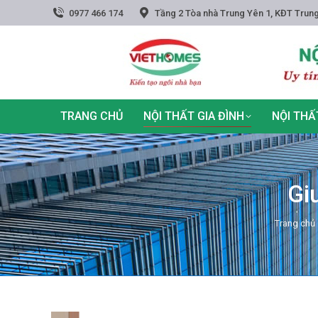
0977 466 174
Tầng 2 Tòa nhà Trung Yên 1, KĐT Trung
TRANG CHỦ
NỘI THẤT GIA ĐÌNH
NỘI THẤ
Gi
You are h
Trang chủ