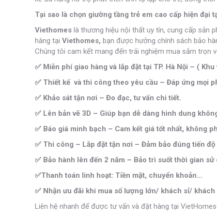
Tại sao là chọn giường tầng trẻ em cao cấp hiện đại 
Viethomes
là thương hiệu nội thất uy tín, cung cấp sản 
hàng tại
Viethomes,
bạn được hưởng chính sách bảo hành 
Chúng tôi cam kết mang đến trải nghiệm mua sắm trọn vẹ
✅ Miễn phí giao hàng và lắp đặt tại TP. Hà Nội – ( Khu 
✅ Thiết kế và thi công theo yêu cầu – Đáp ứng mọi ph
✅ Khảo sát tận nơi – Đo đạc, tư vấn chi tiết.
✅ Lên bản vẽ 3D – Giúp bạn dễ dàng hình dung không 
✅ Báo giá minh bạch – Cam kết giá tốt nhất, không phá
✅ Thi công – Lắp đặt tận nơi – Đảm bảo đúng tiến độ 
✅ Bảo hành lên đến 2 năm – Bảo trì suốt thời gian sử
✅Thanh toán linh hoạt: Tiền mặt, chuyển khoản…
✅ Nhận ưu đãi khi mua số lượng lớn/ khách sỉ/ khách 
Liên hệ nhanh để được tư vấn và đặt hàng tại VietHomes