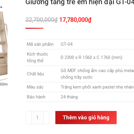
Giường tầng trẻ em hiện đại GT-0
Giá
Giá
22,700,000
₫
17,780,000
₫
gốc
hiện
là:
tại
Mã sản phẩm
GT-04
22,700,000₫.
là:
Kích thước
17,780,000₫.
D 2300 x R 1560 x C 1760 (mm)
tổng thể
Gỗ MDF chống ẩm cao cấp phủ mela
Chất liệu
chống trầy xước
Màu sắc
Trắng kem phối xanh pastel nhẹ nhàn
Bảo hành
24 tháng
Giường
Thêm vào giỏ hàng
tầng
trẻ
em