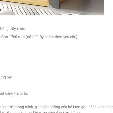
hống trầy xước
Cao 1760 mm (có thể tùy chỉnh theo yêu cầu).
ừng bậc.
t sáng trang trí.
áp lưu trữ thông minh, giúp căn phòng của bé luôn gọn gàng và ngăn n
ời tạo không gian học tập – vui chơi đầy cảm hứng.