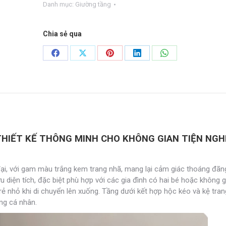
Danh mục:
Giường tầng
hiện
đại
GT-
Chia sẻ qua
04
số
Share
Share
Share
Share
Share
lượng
on
on
on
on
on
Facebook
X
Pinterest
LinkedIn
WhatsApp
THIẾT KẾ THÔNG MINH CHO KHÔNG GIAN TIỆN NGH
đại, với gam màu trắng kem trang nhã, mang lại cảm giác thoáng đã
u diện tích, đặc biệt phù hợp với các gia đình có hai bé hoặc không 
ẻ nhỏ khi di chuyển lên xuống. Tầng dưới kết hợp hộc kéo và kệ trang 
ng cá nhân.