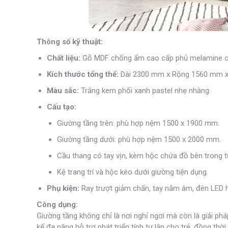
Thông số kỹ thuật:
Chất liệu:
Gỗ MDF chống ẩm cao cấp phủ melamine c
Kích thước tổng thể:
Dài 2300 mm x Rộng 1560 mm x 
Màu sắc:
Trắng kem phối xanh pastel nhẹ nhàng.
Cấu tạo:
Giường tầng trên: phù hợp nệm 1500 x 1900 mm.
Giường tầng dưới: phù hợp nệm 1500 x 2000 mm.
Cầu thang có tay vịn, kèm hộc chứa đồ bên trong t
Kệ trang trí và hộc kéo dưới giường tiện dụng.
Phụ kiện:
Ray trượt giảm chấn, tay nắm âm, đèn LED hắ
Công dụng:
Giường tầng không chỉ là nơi nghỉ ngơi mà còn là giải ph
kế đa năng hỗ trợ phát triển tính tự lập cho trẻ, đồng th