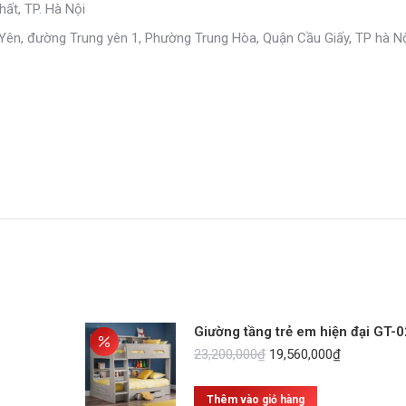
ất, TP. Hà Nội
 Yên, đường Trung yên 1, Phường Trung Hòa, Quận Cầu Giấy, TP hà N
Giường tầng trẻ em hiện đại GT-0
Giá
Giá
23,200,000
₫
19,560,000
₫
gốc
hiện
là:
tại
Thêm vào giỏ hàng