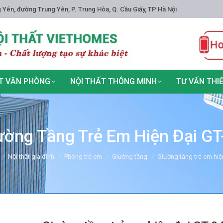
 Yên, đường Trung Yên, P. Trung Hòa, Q. Cầu Giấy, TP Hà Nội
T VĂN PHÒNG
NỘI THẤT THÔNG MINH
TƯ VẤN THI
ường Tầng Trẻ Em Hiện Đại GT
ere:
Nội thất gia đình
Phòng trẻ em
Giường tầng
Giường tầng trẻ em hiệ