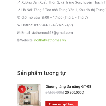
📍 Xưởng Sản Xuất: Thôn 2, xã Tràng Sơn, huyện Thạch Th
📍 Hà Nội: Tầng 2 Tòa nhà Trung Yên 1, Khu đô thị Trung
⏰ Giờ mở cửa: 8h00 – 17h00 (Thứ 2 – Thứ 7)
📞 Hotline: 0977.466.174 (Zalo 24/7)
📧 Email: viethomes668@gmail.com
🌐 Website:
noithatviethomes.vn
Sản phẩm tương tự
Giường tầng đa năng GT-08
Giá
Giá
24,600,000
₫
20,300,000
₫
gốc
hiện
là:
tại
Thêm vào giỏ hàng