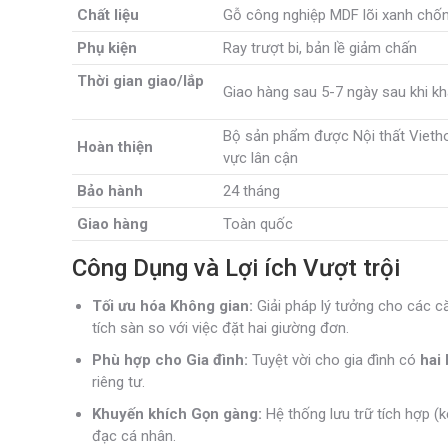
Chất liệu
Gỗ công nghiệp MDF lõi xanh chốn
Phụ kiện
Ray trượt bi, bản lề giảm chấn
Thời gian
giao/lắp
Giao hàng sau 5-7 ngày sau khi 
Bộ sản phẩm được Nội thất Viethom
Hoàn thiện
vực lân cận
Bảo hành
24 tháng
Giao hàng
Toàn quốc
Công Dụng và Lợi ích Vượt trội
Tối ưu hóa Không gian:
Giải pháp lý tưởng cho các că
tích sàn so với việc đặt hai giường đơn.
Phù hợp cho Gia đình:
Tuyệt vời cho gia đình có
hai
riêng tư.
Khuyến khích Gọn gàng:
Hệ thống lưu trữ tích hợp (k
đạc cá nhân.