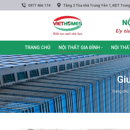
0977 466 174
Tầng 2 Tòa nhà Trung Yên 1, KĐT Trung
TRANG CHỦ
NỘI THẤT GIA ĐÌNH
NỘI THẤ
Gi
You are h
Trang chủ