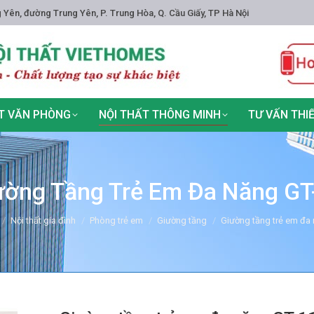
 Yên, đường Trung Yên, P. Trung Hòa, Q. Cầu Giấy, TP Hà Nội
T VĂN PHÒNG
NỘI THẤT THÔNG MINH
TƯ VẤN THI
ường Tầng Trẻ Em Đa Năng GT
ere:
Nội thất gia đình
Phòng trẻ em
Giường tầng
Giường tầng trẻ em đa