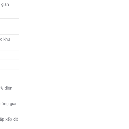
 gian
ác khu
0%
diện
hông gian
sắp xếp đồ