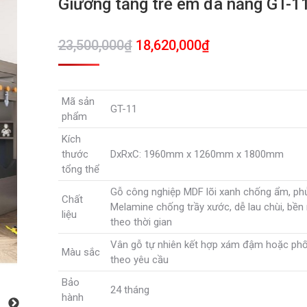
Giường tầng trẻ em đa năng GT-1
Giá
Giá
23,500,000
₫
18,620,000
₫
gốc
hiện
là:
tại
Mã sản
23,500,000₫.
là:
GT-11
phẩm
18,620,000₫.
Kích
thước
DxRxC: 1960mm x 1260mm x 1800mm
tổng thể
Gỗ công nghiệp MDF lõi xanh chống ẩm, ph
Chất
Melamine chống trầy xước, dễ lau chùi, bề
liệu
theo thời gian
Vân gỗ tự nhiên kết hợp xám đậm hoặc ph
Màu sắc
theo yêu cầu
Bảo
24 tháng
hành