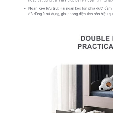
hoặc vật dụng cá nhân, giúp bé rèn luyện tính tự lậ
Ngăn kéo lưu trữ:
Hai ngăn kéo lớn phía dưới gầm 
đồ dùng ít sử dụng, giải phóng diện tích sàn hiệu qu