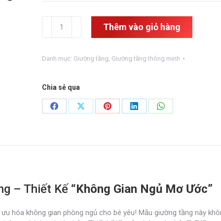
Giường
Thêm vào giỏ hàng
tầng
trẻ
em
Danh mục:
Giường tầng
,
Giường tầng thông minh
đa
năng
GT-
Chia sẻ qua
11
số
Share
Share
Share
Share
Share
lượng
on
on
on
on
on
Facebook
X
Pinterest
LinkedIn
WhatsApp
ng – Thiết Kế
“Không Gian Ngủ Mơ Ước”
i ưu hóa không gian phòng ngủ cho bé yêu! Mẫu giường tầng này khôn