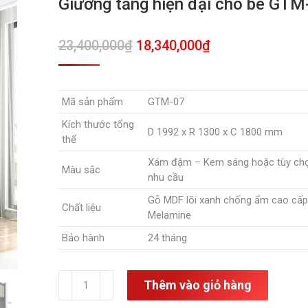
Giường tầng hiện đại cho bé GTM
Giá
Giá
23,400,000
₫
18,340,000
₫
gốc
hiện
là:
tại
Mã sản phẩm
GTM-07
23,400,000₫.
là:
Kích thước tổng
18,340,000₫.
D 1992 x R 1300 x C 1800 mm
thể
Xám đậm – Kem sáng hoặc tùy ch
Màu sắc
nhu cầu
Gỗ MDF lõi xanh chống ẩm cao cấp
Chất liệu
Melamine
Bảo hành
24 tháng
Giường
Thêm vào giỏ hàng
tầng
hiện