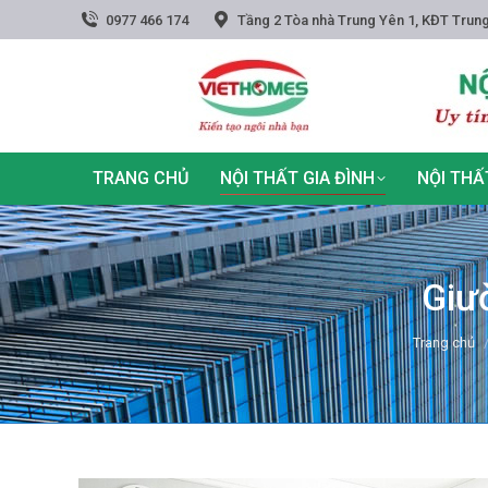
0977 466 174
Tầng 2 Tòa nhà Trung Yên 1, KĐT Trung
TRANG CHỦ
NỘI THẤT GIA ĐÌNH
NỘI THẤ
Giư
You are he
Trang chủ