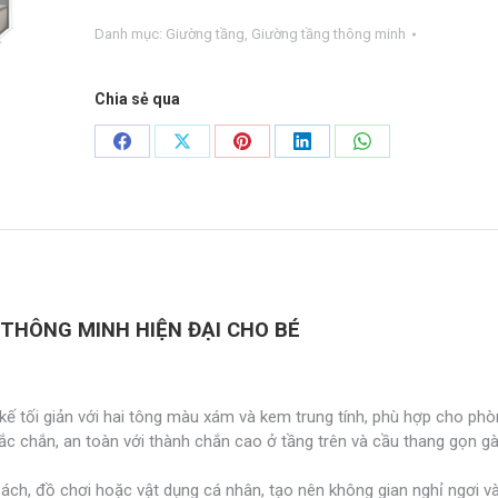
đại
Danh mục:
Giường tầng
,
Giường tầng thông minh
cho
bé
GTM-
Chia sẻ qua
07
số
Share
Share
Share
Share
Share
lượng
on
on
on
on
on
Facebook
X
Pinterest
LinkedIn
WhatsApp
THÔNG MINH HIỆN ĐẠI CHO BÉ
kế tối giản với hai tông màu xám và kem trung tính, phù hợp cho phò
ắc chắn, an toàn với thành chắn cao ở tầng trên và cầu thang gọn gà
 sách, đồ chơi hoặc vật dụng cá nhân, tạo nên không gian nghỉ ngơi v