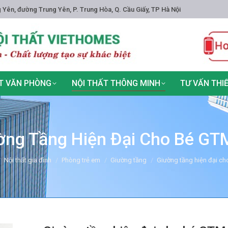
 Yên, đường Trung Yên, P. Trung Hòa, Q. Cầu Giấy, TP Hà Nội
T VĂN PHÒNG
NỘI THẤT THÔNG MINH
TƯ VẤN THI
ờng Tầng Hiện Đại Cho Bé GT
re:
Nội thất gia đình
Phòng trẻ em
Giường tầng
Giường tầng hiện đại c