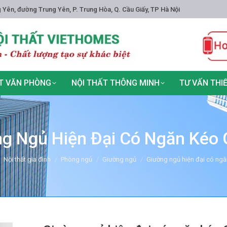
 Yên, đường Trung Yên, P. Trung Hòa, Q. Cầu Giấy, TP Hà Nội
T VĂN PHÒNG
NỘI THẤT THÔNG MINH
TƯ VẤN THI
g Ngủ Hiện Đại Có Ngăn Kéo
re:
Nội thất gia đình
Phòng ngủ
Giường ngủ
Giường ngủ hiện đại có ng