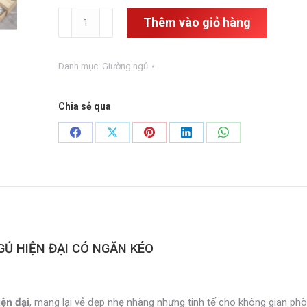
Giường
Thêm vào giỏ hàng
ngủ
hiện
đại
Danh mục:
Giường ngủ
có
ngăn
kéo
Chia sẻ qua
GN-
13
Share
Share
Share
Share
Share
số
on
on
on
on
on
lượng
Facebook
X
Pinterest
LinkedIn
WhatsApp
GỦ HIỆN ĐẠI CÓ NGĂN KÉO
iện đại
, mang lại vẻ đẹp nhẹ nhàng nhưng tinh tế cho không gian phò