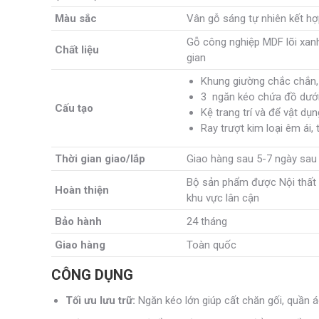
Màu sắc
Vân gỗ sáng tự nhiên kết h
Gỗ công nghiệp MDF lõi xanh
Chất liệu
gian
Khung giường chắc chắn, 
3 ngăn kéo chứa đồ dướ
Cấu tạo
Kệ trang trí và để vật dụ
Ray trượt kim loại êm ái,
Thời gian
giao/lắp
Giao hàng sau 5-7 ngày sau
Bộ sản phẩm được Nội thất V
Hoàn thiện
khu vực lân cận
Bảo hành
24 tháng
Giao hàng
Toàn quốc
CÔNG DỤNG
Tối ưu lưu trữ:
Ngăn kéo lớn giúp cất chăn gối, quần 