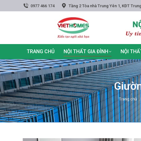
0977 466 174
Tầng 2 Tòa nhà Trung Yên 1, KĐT Trung
TRANG CHỦ
NỘI THẤT GIA ĐÌNH
NỘI THẤ
Giườn
You are he
Trang chủ