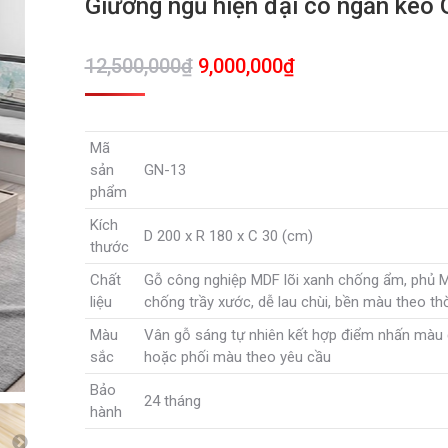
Giường ngủ hiện đại có ngăn kéo
Giá
Giá
12,500,000
₫
9,000,000
₫
gốc
hiện
là:
tại
Mã
12,500,000₫.
là:
sản
GN-13
9,000,000₫.
phẩm
Kích
D 200 x R 180 x C 30 (cm)
thước
Chất
Gỗ công nghiệp MDF lõi xanh chống ẩm, phủ 
liệu
chống trầy xước, dễ lau chùi, bền màu theo thờ
Màu
Vân gỗ sáng tự nhiên kết hợp điểm nhấn màu
sắc
hoặc phối màu theo yêu cầu
Bảo
24 tháng
hành