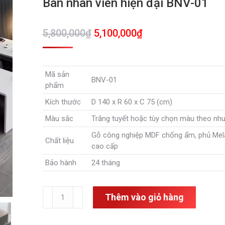
Bàn nhân viên hiện đại BNV-01
Giá
Giá
5,800,000
₫
5,100,000
₫
gốc
hiện
là:
tại
Mã sản
5,800,000₫.
là:
BNV-01
phẩm
5,100,000₫.
Kích thước
D 140 x R 60 x C 75 (cm)
Màu sắc
Trắng tuyết hoặc tùy chọn màu theo nh
Gỗ công nghiệp MDF chống ẩm, phủ Me
Chất liệu
cao cấp
Bảo hành
24 tháng
Bàn
Thêm vào giỏ hàng
nhân
viên
hiện