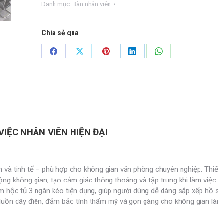
Danh mục:
Bàn nhân viên
đại
BNV-
01
Chia sẻ qua
số
lượng
Share
Share
Share
Share
Share
on
on
on
on
on
Facebook
X
Pinterest
LinkedIn
WhatsApp
VIỆC NHÂN VIÊN HIỆN ĐẠI
n và tinh tế – phù hợp cho không gian văn phòng chuyên nghiệp. Thi
ng không gian, tạo cảm giác thông thoáng và tập trung khi làm việc.
 hộc tủ 3 ngăn kéo tiện dụng, giúp người dùng dễ dàng sắp xếp hồ sơ,
luồn dây điện, đảm bảo tính thẩm mỹ và gọn gàng cho không gian là