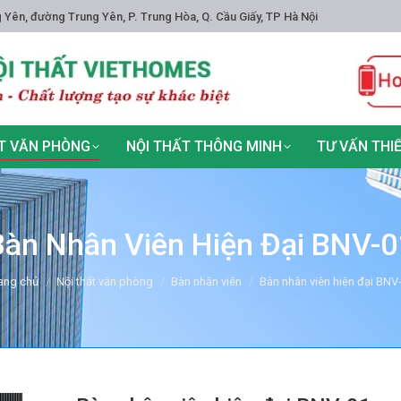
 Yên, đường Trung Yên, P. Trung Hòa, Q. Cầu Giấy, TP Hà Nội
T VĂN PHÒNG
NỘI THẤT THÔNG MINH
TƯ VẤN THI
Bàn Nhân Viên Hiện Đại BNV-0
u are here:
ang chủ
Nội thất văn phòng
Bàn nhân viên
Bàn nhân viên hiện đại BNV