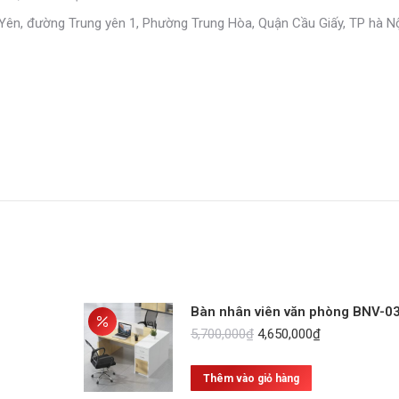
 Yên, đường Trung yên 1, Phường Trung Hòa, Quận Cầu Giấy, TP hà N
Bàn nhân viên văn phòng BNV-0
Giá
Giá
5,700,000
₫
4,650,000
₫
gốc
hiện
là:
tại
Thêm vào giỏ hàng
5,700,000₫.
là: