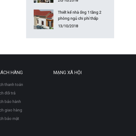
20/10/2018
Thiết kế nhà ống 1 tầng 2
phòng ngủ chi phí thấp
13/10/2018
HÁCH HÀNG
MẠNG XÃ HỘI
ch thanh toán
h đổi trả
ch bảo hành
ch giao hàng
ch bảo mật