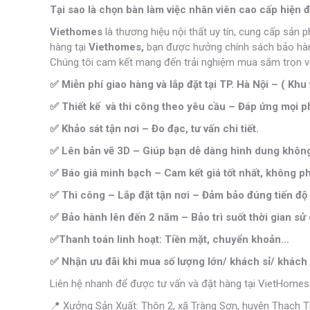
Tại sao là chọn bàn làm việc nhân viên cao cấp hiện đ
Viethomes
là thương hiệu nội thất uy tín, cung cấp sản 
hàng tại
Viethomes,
bạn được hưởng chính sách bảo hành 
Chúng tôi cam kết mang đến trải nghiệm mua sắm trọn vẹ
✅ Miễn phí giao hàng và lắp đặt tại TP. Hà Nội – ( Khu 
✅ Thiết kế và thi công theo yêu cầu – Đáp ứng mọi ph
✅ Khảo sát tận nơi – Đo đạc, tư vấn chi tiết.
✅ Lên bản vẽ 3D – Giúp bạn dễ dàng hình dung không 
✅ Báo giá minh bạch – Cam kết giá tốt nhất, không phá
✅ Thi công – Lắp đặt tận nơi – Đảm bảo đúng tiến độ 
✅ Bảo hành lên đến 2 năm – Bảo trì suốt thời gian sử
✅Thanh toán linh hoạt: Tiền mặt, chuyển khoản…
✅ Nhận ưu đãi khi mua số lượng lớn/ khách sỉ/ khách 
Liên hệ nhanh để được tư vấn và đặt hàng tại VietHomes
📍 Xưởng Sản Xuất: Thôn 2, xã Tràng Sơn, huyện Thạch Th