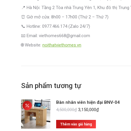
📍 Hà Nội: Tầng 2 Tòa nhà Trung Yên 1, Khu đô thị Trung
⏰ Giờ mở cửa: 8h00 – 17h00 (Thứ 2 – Thứ 7)
📞 Hotline: 0977.466.174 (Zalo 24/7)
📧 Email: viethomes668@gmail.com
🌐 Website:
noithatviethomes.vn
Sản phẩm tương tự
Bàn nhân viên hiện đại BNV-04
Giá
Giá
4,500,000
₫
3,150,000
₫
gốc
hiện
là:
tại
Thêm vào giỏ hàng
4,500,000₫.
là: