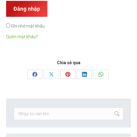
Đăng nhập
Ghi nhớ mật khẩu
Quên mật khẩu?
Chia sẻ qua
Share
Share
Share
Share
Share
on
on
on
on
on
Facebook
X
Pinterest
LinkedIn
WhatsApp
Search: